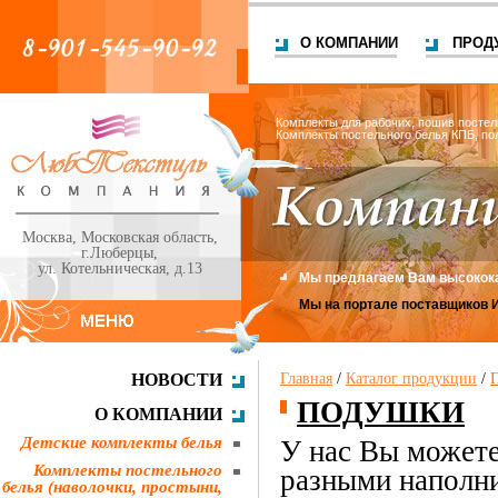
О КОМПАНИИ
ПРОД
Комплекты для рабочих, пошив постел
Комплекты постельного белья КПБ, по
Москва, Московская область,
г.Люберцы,
ул. Котельническая, д.13
Мы предлагаем Вам высокока
Мы на портале поставщиков 
НОВОСТИ
Главная
/
Каталог продукции
/
ПОДУШКИ
О КОМПАНИИ
Детские комплекты белья
У нас Вы можете
Комплекты постельного
разными наполн
белья (наволочки, простыни,