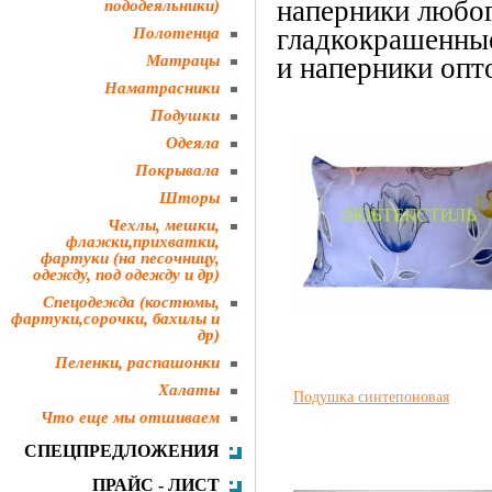
наперники любог
пододеяльники)
гладкокрашенные
Полотенца
Матрацы
и наперники опт
Наматрасники
Упаковка для по
Подушки
Одеяла
Покрывала
Шторы
Чехлы, мешки,
флажки,прихватки,
фартуки (на песочницу,
одежду, под одежду и др)
Спецодежда (костюмы,
фартуки,сорочки, бахилы и
др)
Пеленки, распашонки
Халаты
Подушка синтепоновая
Что еще мы отшиваем
СПЕЦПРЕДЛОЖЕНИЯ
ПРАЙС - ЛИСТ