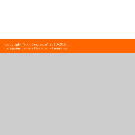
Copyrigth "ЛюбТекстиль" 2010-2026 г.
Cоздание сайтов Иваново - Trenin.su