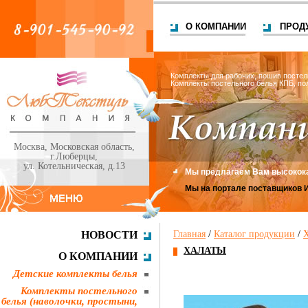
О КОМПАНИИ
ПРОД
Комплекты для рабочих, пошив постел
Комплекты постельного белья КПБ, по
Москва, Московская область,
г.Люберцы,
ул. Котельническая, д.13
Мы предлагаем Вам высокока
Мы на портале поставщиков 
НОВОСТИ
Главная
/
Каталог продукции
/
ХАЛАТЫ
О КОМПАНИИ
Детские комплекты белья
Комплекты постельного
белья (наволочки, простыни,