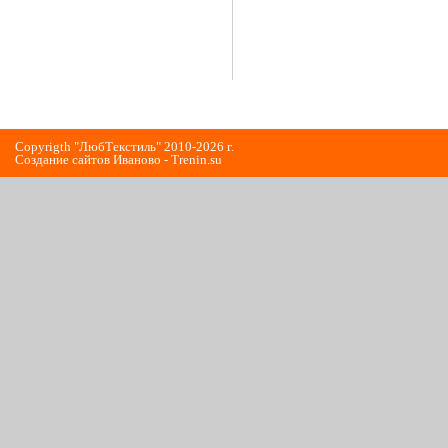
Copyrigth "ЛюбТекстиль" 2010-2026 г.
Cоздание сайтов Иваново - Trenin.su